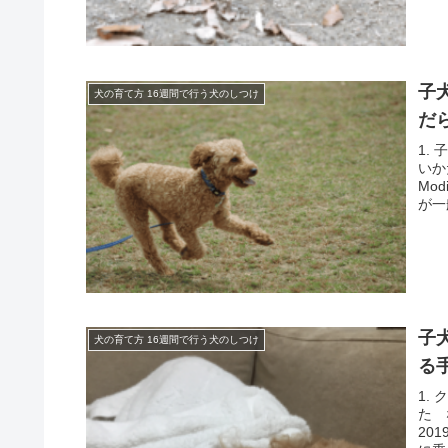
子
犬の育て方 16週間で行う犬のしつけ
だ
1.
いか
Mod
が一
子
犬の育て方 16週間で行う犬のしつけ
る
1.
た 
20