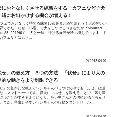
犬におとなしくさせる練習をする カフェなど子犬
一緒にお出かけする機会が増える！
 カフェでおとなしく待てる練習16週をまとめて読もう！犬の飼いか
育てかた なぜ「16週」で犬をしつけるべきなのか？Modified
: Jul 28, 2019最近、犬と一緒に行ける施設が続々増えています。ド
カフェなどはもち...
2018.04.01
伏せ」の教え方 ３つの方法 「伏せ」により犬の
発的な動きをより制限できる
せ」の基本的な教え方ワンちゃんのしつけの中でも「ふせ」は基
なコマンドの一つです。愛犬に「ふせ」を教えることで、落ち着
待つことができるようになり、飼い主さんとの信頼関係も深まり
。また、興奮しやすいワンちゃんの行動をコントロール...
2018.04.01