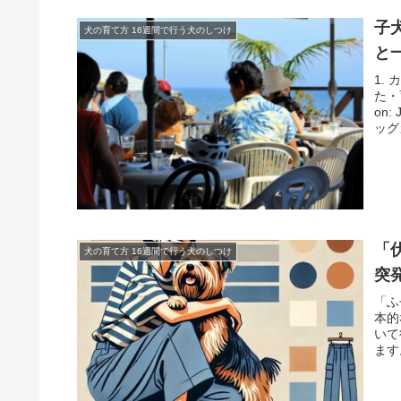
子
犬の育て方 16週間で行う犬のしつけ
と
1.
た・
on
ッグ
「
犬の育て方 16週間で行う犬のしつけ
突
「ふ
本的
いて
ます