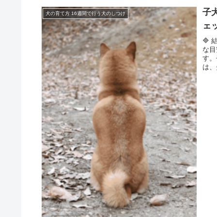
子
犬の育て方 16週間で行う犬のしつけ
ェ
🔷
な目
す。
は、