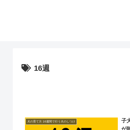
16週
子
犬の育て方 16週間で行う犬のしつけ
が