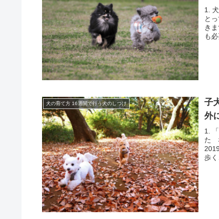
1. 
とっ
きま
も必
子
犬の育て方 16週間で行う犬のしつけ
外
1.
た 
20
歩く