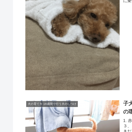
に乗
子
犬の育て方 16週間で行う犬のしつけ
の
1. 
３、
きだ