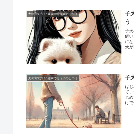
子
犬の育て方 16週間で行う犬のしつけ
う
子犬
飼い
にな
犬が
子
犬の育て方 16週間で行う犬のしつけ
はじ
て、
じめ
けで