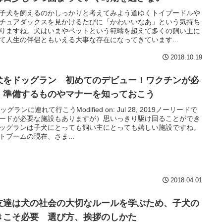
子犬を飼えるのかしっかりと考えてみよう道ゆくトイプードルや
チュアダックスを見かけるたびに「かわいいなあ」という気持ち
りますね。犬はいまやペットという範疇を超えて多くの飼い主に
て人生の伴侶ともいえる大事な存在になってきています...
2018.10.19
犬をドッグラン 初めてのデビュー！ワクチンが必
 準備するものやマナーを知っておこう
ドッグランに連れて行こうModified on: Jul 28, 2019ノーリードで
ードが必要な施設もありますが）思いっきり駆け回ることができ
ッグランは子犬にとっても飼い主にとっても嬉しい施設ですね。
トブームの現在、さま...
2018.04.01
友達は犬の社会の大切なルールを学ぶため、子犬の
きこそ必要 選び方、挨拶のしかた