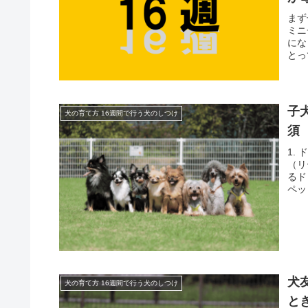
まず
ミニ
にな
とっ
子
犬の育て方 16週間で行う犬のしつけ
須
1. 
（リ
るド
ペッ
犬
犬の育て方 16週間で行う犬のしつけ
と